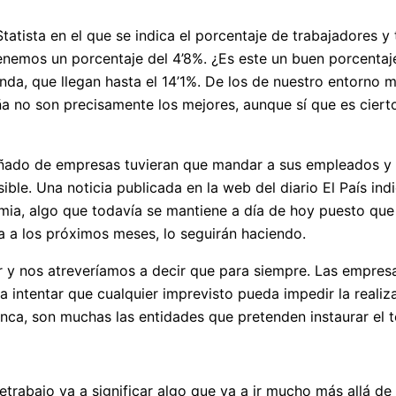
tatista en el que se indica el porcentaje de trabajadores y
enemos un porcentaje del 4’8%. ¿Es este un buen porcentaj
da, que llegan hasta el 14’1%. De los de nuestro entorno m
ña no son precisamente los mejores, aunque sí que es ciert
uñado de empresas tuvieran que mandar a sus empleados y
le. Una noticia publicada en la web del diario El País indi
ia, algo que todavía se mantiene a día de hoy puesto que
a a los próximos meses, lo seguirán haciendo.
 y nos atreveríamos a decir que para siempre. Las empres
a intentar que cualquier imprevisto pueda impedir la realiz
a, son muchas las entidades que pretenden instaurar el tel
etrabajo va a significar algo que va a ir mucho más allá d