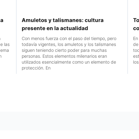
la
Amuletos y talismanes: cultura
To
presente en la actualidad
co
a
Con menos fuerza con el paso del tiempo, pero
En
e las
todavía vigentes, los amuletos y los talismanes
de 
blema
siguen teniendo cierto poder para muchas
to
n
personas. Estos elementos milenarios eran
es
utilizados esencialmente como un elemento de
lo
protección. En