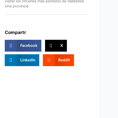
visitar los rincones más perdidos de Valladolid.
Una provincia
Compartr
Facebook
X
LinkedIn
Reddit