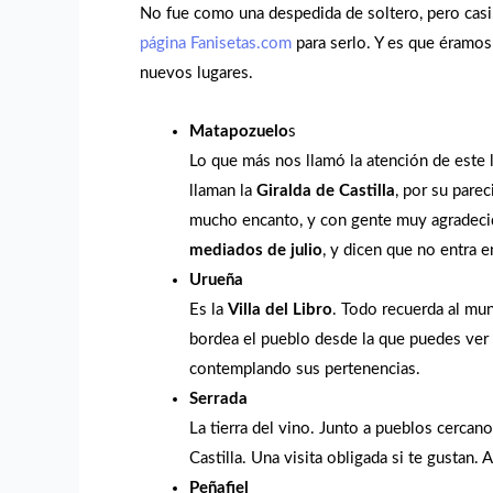
No fue como una despedida de soltero, pero casi
página Fanisetas.com
para serlo. Y es que éramo
nuevos lugares.
Matapozuelo
s
Lo que más nos llamó la atención de este l
llaman la
Giralda de Castilla
, por su pare
mucho encanto, y con gente muy agradecid
mediados de julio
, y dicen que no entra 
Urueña
Es la
Villa del Libro
. Todo recuerda al mu
bordea el pueblo desde la que puedes ver t
contemplando sus pertenencias.
Serrada
La tierra del vino. Junto a pueblos cerca
Castilla. Una visita obligada si te gusta
Peñafiel