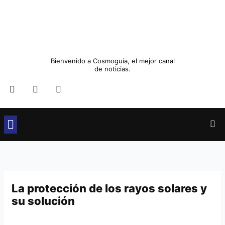
Ir
al
contenido
Bienvenido a Cosmoguia, el mejor canal
de noticias.
F
T
I
a
w
n
c
i
s
e
t
t
b
t
a
o
e
g
o
r
r
Cultura y Sociedad
Ocio y Restauración
Moda y Belleza
k
a
m
La protección de los rayos solares y
su solución