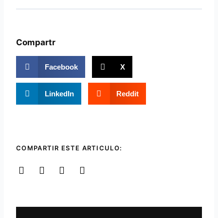
Compartr
Facebook
X
LinkedIn
Reddit
COMPARTIR ESTE ARTICULO:
Ant
Sigui