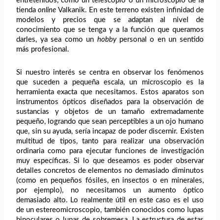
entretenidos, como un
telescopio o un microscopio de la
tienda
online
Valkanik
. En este terreno existen infinidad de
modelos y precios que se adaptan al nivel de
conocimiento que se tenga y a la función que queramos
darles, ya sea como un
hobby
personal o en un sentido
más profesional.
Si nuestro interés se centra en observar los fenómenos
que suceden a pequeña escala, un
microscopio
es la
herramienta exacta que necesitamos. Estos aparatos son
instrumentos ópticos diseñados para la observación de
sustancias y objetos de un tamaño extremadamente
pequeño, logrando que sean perceptibles a un ojo humano
que, sin su ayuda, sería incapaz de poder discernir. Existen
multitud de tipos, tanto para realizar una observación
ordinaria como para ejecutar funciones de investigación
muy específicas. Si lo que deseamos es poder observar
detalles concretos de elementos no demasiado diminutos
(como en pequeños fósiles, en insectos o en minerales,
por ejemplo), no necesitamos un aumento óptico
demasiado alto. Lo realmente útil en este caso es el uso
de un estereomicroscopio, también conocidos como lupas
binoculares o lupas de sobremesa. La estructura de estas