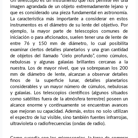
Un telescopio es un instrumento que nos permite ver una
imagen agrandada de un objeto extremadamente lejano y
que es considerado una pieza fundamental en astronomía.
La característica más importante a considerar en estos
instrumentos es el diámetro de su lente del objetivo. Por
ejemplo, la mayor parte de telescopios comunes de
iniciación o para aficionados, suelen tener una de lente de
entre 76 y 150 mm de diámetro, lo cual posibilita
examinar ciertos detalles planetarios y una gran cantidad
de objetos del llamado “cielo profundo”, como cúmulos,
nebulosas y algunas galaxias brillantes cercanas a la
nuestra. Los de mayor nivel, que ya sobrepasan los 200
mm de diámetro de lente, alcanzan a observar detalles
finos de la superficie lunar, detalles planetarios
considerables y un mayor número de cúmulos, nebulosas
y galaxias. Los telescopios científicos (algunos situados
como satélites fuera de la atmósfera terrestre) poseen un
alcance enorme y continuamente se encuentran avances
que mejoran su capacidad. Además, estos no solo utilizan
el espectro de luz visible, sino también fuentes infrarrojas,
ultravioleta o radiofrecuencias (ondas de radio).