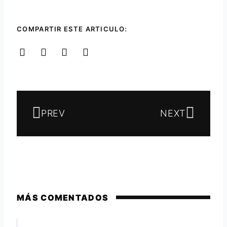
COMPARTIR ESTE ARTICULO:
Ant
Siguie
PREV
NEXT
MÁS COMENTADOS