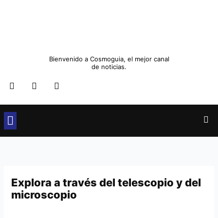
Ir
al
contenido
Bienvenido a Cosmoguia, el mejor canal
de noticias.
F
T
I
a
w
n
c
i
s
e
t
t
b
t
a
o
e
g
o
r
r
Cultura y Sociedad
Ocio y Restauración
Moda y Belleza
k
a
m
Explora a través del telescopio y del
microscopio