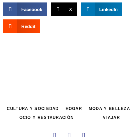
Facebook
X
LinkedIn
Reddit
CULTURA Y SOCIEDAD
HOGAR
MODA Y BELLEZA
OCIO Y RESTAURACIÓN
VIAJAR
F
T
I