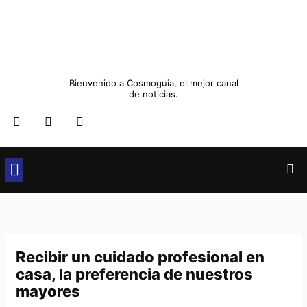
Ir
al
contenido
Bienvenido a Cosmoguia, el mejor canal
de noticias.
F
T
I
a
w
n
c
i
s
e
t
t
b
t
a
o
e
g
o
r
r
Cultura y Sociedad
Ocio y Restauración
Moda y Belleza
k
a
m
Recibir un cuidado profesional en
casa, la preferencia de nuestros
mayores