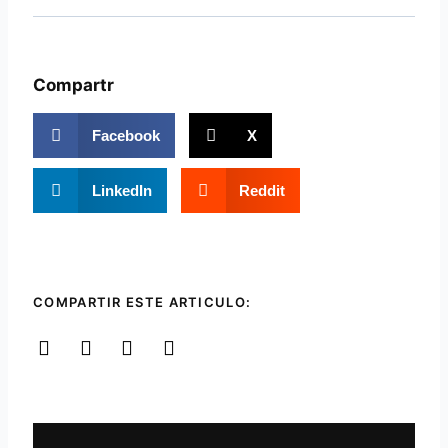
Compartr
Facebook
X
LinkedIn
Reddit
COMPARTIR ESTE ARTICULO:
Ant
Sigui