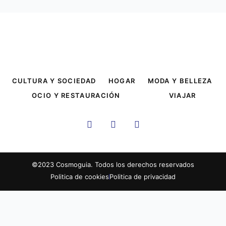
CULTURA Y SOCIEDAD
HOGAR
MODA Y BELLEZA
OCIO Y RESTAURACIÓN
VIAJAR
F
T
I
a
w
n
c
i
s
e
t
t
b
t
a
©2023 Cosmoguia. Todos los derechos reservados
o
e
g
Politica de cookies
Politica de privacidad
o
r
r
k
a
m