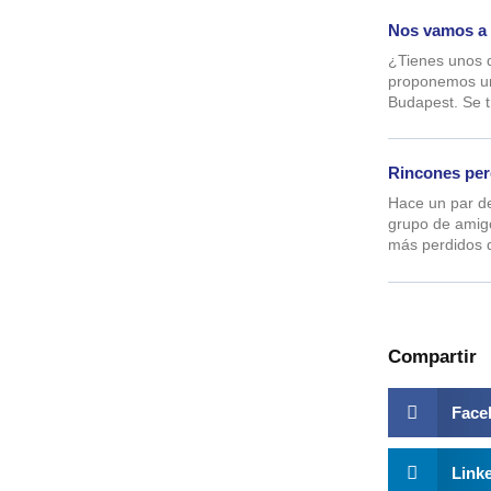
Nos vamos a
¿Tienes unos 
proponemos un
Budapest. Se t
Rincones per
Hace un par de
grupo de amigo
más perdidos d
Compartir
Face
Link