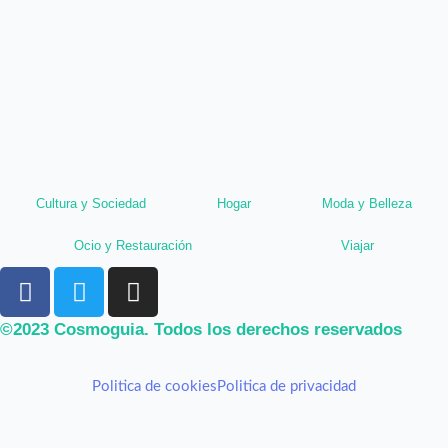
Cultura y Sociedad
Hogar
Moda y Belleza
Ocio y Restauración
Viajar
F
T
I
a
w
n
c
i
s
©2023 Cosmoguia. Todos los derechos reservados
e
t
t
b
t
a
Politica de cookies
Politica de privacidad
o
e
g
o
r
r