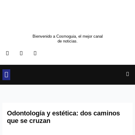
Ir
al
contenido
Bienvenido a Cosmoguia, el mejor canal
de noticias.
F
T
I
a
w
n
c
i
s
e
t
t
b
t
a
o
e
g
o
r
r
Cultura y Sociedad
Ocio y Restauración
Moda y Belleza
k
a
m
Odontología y estética: dos caminos
que se cruzan